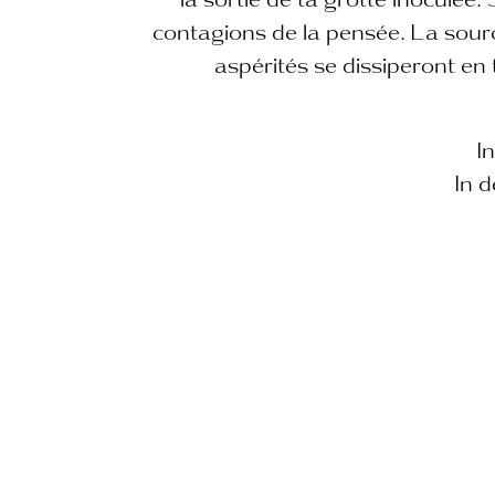
la sortie de ta grotte inoculée.
contagions de la pensée. La source
aspérités se dissiperont en
In
In d
«Répandre les sons d’A
Gaia pour reconnecter
fréquences est mon