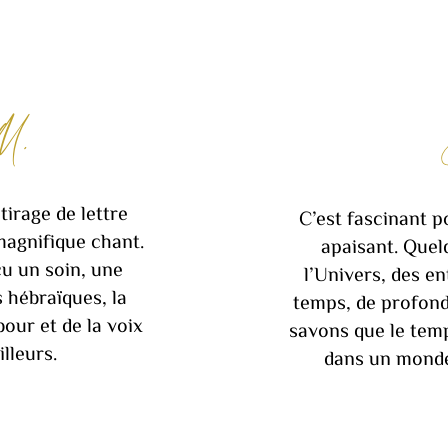
M.
tirage de lettre
C’est fascinant p
agnifique chant.
apaisant. Quel
çu un soin, une
l’Univers, des ent
s hébraïques, la
temps, de profon
our et de la voix
savons que le tem
lleurs.
dans un monde