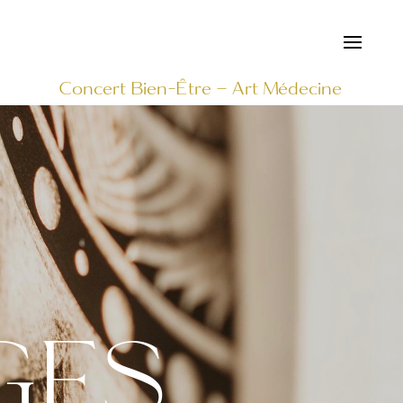
Concert Bien-Être – Art Médecine
ges