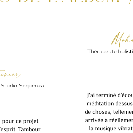
Moh
Thérapeute holist
inier
u Studio Sequenza
J’ai terminé d’éco
méditation dessus
de choses, tellement
arrivée à réelleme
s pour ce projet
la musique vibrato
l’esprit. Tambour