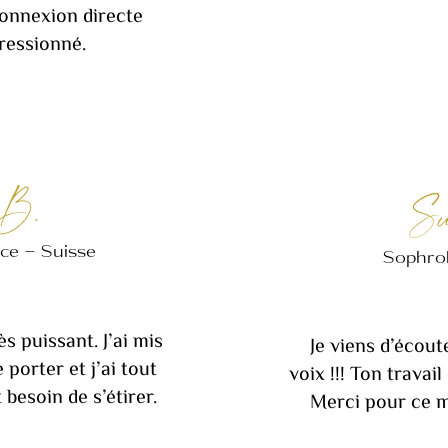
onnexion directe
pressionné.
 B.
Su
ce – Suisse
Sophrol
ès puissant. J’ai mis
Je viens d’écout
e porter et j’ai tout
voix !!! Ton travai
besoin de s’étirer.
Merci pour ce m