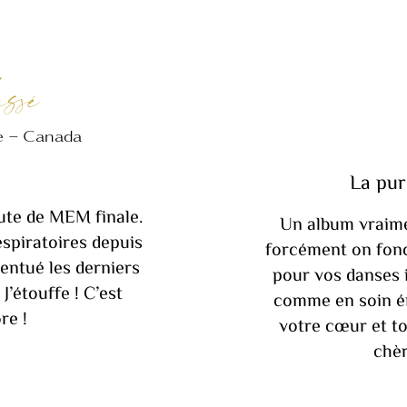
ssé
e – Canada
La pur
oute de MEM finale.
Un album vraimen
respiratoires depuis
forcément on fon
entué les derniers
pour vos danses i
J’étouffe ! C’est
comme en soin én
re !
votre cœur et to
chèr