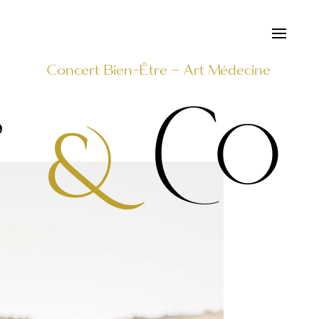
Concert Bien-Être – Art Médecine
’
Co
&