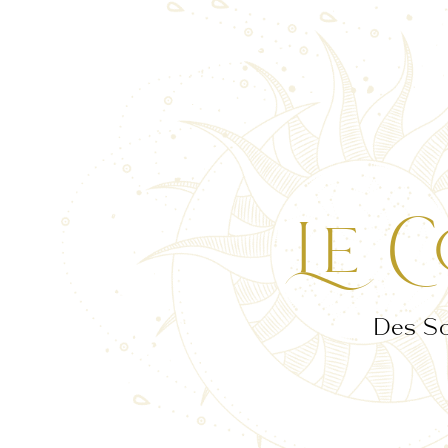
Le C
Des So