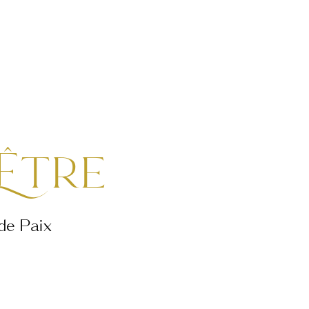
-Être
de Paix