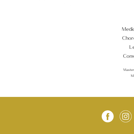
Medic
Choré
L
Cons
Master
M